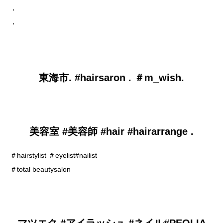
・
・
東海市. #hairsaron . ＃m_wish.
美容室 #美容師 #hair #hairarrange .
＃hairstylist ＃eyelist#nailist
＃total beautysalon