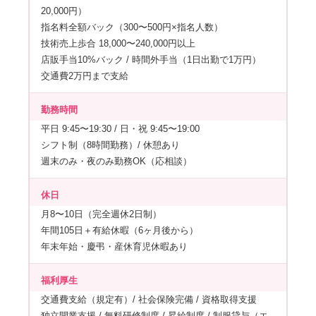
20,000円）
指名料全額バック（300〜500円×指名人数）
技術売上歩合 18,000〜240,000円以上
店販手当10%バック / 時間外手当（1日出勤で1万円）
交通費2万円まで支給
勤務時間
平日 9:45〜19:30 / 日・祝 9:45〜19:00
シフト制（8時間勤務）/ 休憩あり
週末のみ・夜のみ勤務OK（応相談）
休日
月8〜10日（完全週休2日制）
年間105日＋有給休暇（6ヶ月後から）
年末年始・慶弔・産休育児休暇あり
福利厚生
交通費支給（規定有）/ 社会保険完備 / 資格取得支援
独立開業支援 / 無料研修制度 / 昇給制度 / 制服貸与（エ