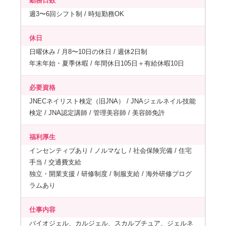
勤務日数
週3〜6回シフト制 / 時短勤務OK
休日
日曜休み / 月8〜10日の休日 / 週休2日制
年末年始・夏季休暇 / 年間休日105日＋有給休暇10日
必要資格
JNECネイリスト検定（旧JNA） / JNAジェルネイル技能
検定 / JNA認定講師 / 管理美容師 / 美容師免許
福利厚生
インセンティブあり / ノルマなし / 社会保険完備 / 住宅
手当 / 交通費支給
独立・開業支援 / 研修制度 / 制服支給 / 海外研修プログ
ラムあり
仕事内容
バイオジェル、カルジェル、スカルプチュア、ジェルネ