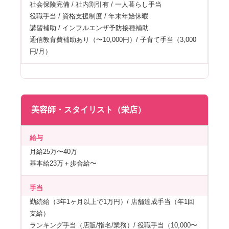
社会保険完備 / 社内割引有 / 一人暮らし手当
役職手当 / 資格支援制度 / 年末年始休暇
講習補助 / インフルエンザ予防接種補助
通信教育費補助あり（〜10,000円）/ 子育て手当（3,000
円/月）
美容師・スタイリスト（栄店）
給与
月給25万〜40万
基本給23万＋歩合給〜
手当
勤続給（3年1ヶ月以上で1万円）/ 店舗達成手当（年1回
支給）
ランキング手当（店販/指名/業務）/ 役職手当（10,000〜