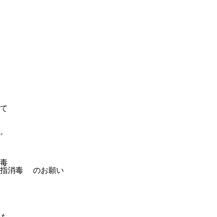
て
。
毒
手指消毒 のお願い
も