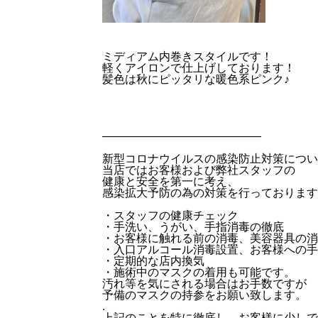
ミディアム内巻きスタイルです！
軽くアイロンで仕上げしております！
髪色は秋にピッタリな暖色系ピンク♪
——————————————
新型コロナウイルスの感染防止対策につい
当店ではお客様および弊社スタッフの
健康と安全を第一に考え、
感染拡大予防の為の対策を行っております
・スタッフの健康チェック
・手洗い、うがい、手指消毒の徹底
・お客様に触れる前の消毒、美容器具の消
・入口アルコール消毒設置、お客様への
・定期的な店内換気
・施術中のマスクの着用も可能です。
汚れ等を気にされる場合はお手数ですが
予備のマスクの持参をお願い致します。
.
上記のことを特に徹底し、お客様に少しで