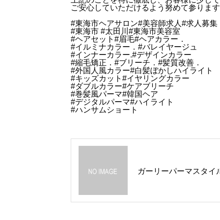
ご安心していただけるよう努めて参ります
#東海市ヘアサロン#美容師求人#求人募集
#東海市 #太田川#東海市美容室
#ヘアセット#眉毛#ヘアカラー．
#イルミナカラー．#バレイヤージュ
#インナーカラー.#デザインカラー
#縮毛矯正．#ブリーチ．#髪質改善．
#外国人風カラー#白髪ぼかしハイライト
#キッズカット#イヤリングカラー
#ダブルカラー#ケアブリーチ
#巻髪風パーマ#韓国ヘア
#デジタルパーマ#ハイライト
#ハンサムショート
ガーリーパーマスタイ