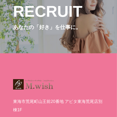
RECRUIT
あなたの「好き」を仕事に。
東海市荒尾町山王前20番地 アピタ東海荒尾店別
棟1F