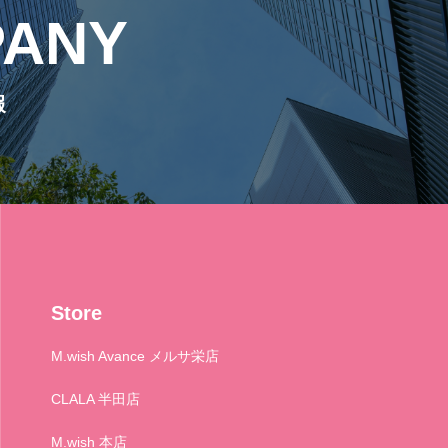
ANY
報
Store
M.wish Avance メルサ栄店
CLALA 半田店
M.wish 本店