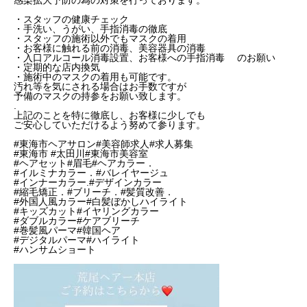
感染拡大予防の為の対策を行っております。
・スタッフの健康チェック
・手洗い、うがい、手指消毒の徹底
・スタッフの施術以外でもマスクの着用
・お客様に触れる前の消毒、美容器具の消毒
・入口アルコール消毒設置、お客様への手指消毒 のお願い
・定期的な店内換気
・施術中のマスクの着用も可能です。
汚れ等を気にされる場合はお手数ですが
予備のマスクの持参をお願い致します。
.
上記のことを特に徹底し、お客様に少しでも
ご安心していただけるよう努めて参ります。
#東海市ヘアサロン#美容師求人#求人募集
#東海市 #太田川#東海市美容室
#ヘアセット#眉毛#ヘアカラー．
#イルミナカラー．#バレイヤージュ
#インナーカラー.#デザインカラー
#縮毛矯正．#ブリーチ．#髪質改善．
#外国人風カラー#白髪ぼかしハイライト
#キッズカット#イヤリングカラー
#ダブルカラー#ケアブリーチ
#巻髪風パーマ#韓国ヘア
#デジタルパーマ#ハイライト
#ハンサムショート