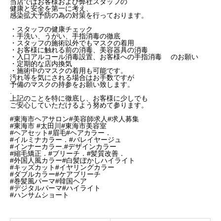
当店ではお客様および弊社スタッフの
健康と安全を第一に考え、
感染拡大予防の為の対策を行っております。
・スタッフの健康チェック
・手洗い、うがい、手指消毒の徹底
・スタッフの施術以外でもマスクの着用
・お客様に触れる前の消毒、美容器具の消毒
・入口アルコール消毒設置、お客様への手指消毒 のお願い
・定期的な店内換気
・施術中のマスクの着用も可能です。
汚れ等を気にされる場合はお手数ですが
予備のマスクの持参をお願い致します。
.
上記のことを特に徹底し、お客様に少しでも
ご安心していただけるよう努めて参ります。
#東海市ヘアサロン#美容師求人#求人募集
#東海市 #太田川#東海市美容室
#ヘアセット#眉毛#ヘアカラー．
#イルミナカラー．#バレイヤージュ
#インナーカラー.#デザインカラー
#縮毛矯正．#ブリーチ．#髪質改善．
#外国人風カラー#白髪ぼかしハイライト
#キッズカット#イヤリングカラー
#ダブルカラー#ケアブリーチ
#巻髪風パーマ#韓国ヘア
#デジタルパーマ#ハイライト
#ハンサムショート