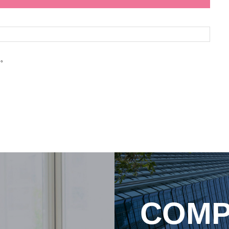
。
COMP