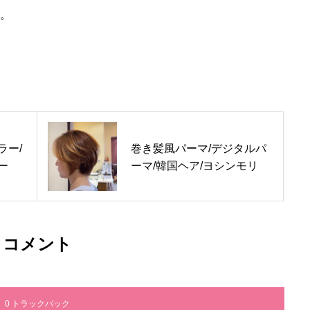
。
ラー/
巻き髪風パーマ/デジタルパ
ー
ーマ/韓国ヘア/ヨシンモリ
コメント
0 トラックバック