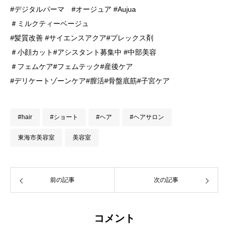
#デジタルパーマ #オージュア #Aujua
＃ミルクティーベージュ
#髪質改善 #サイエンスアクア#プレックス剤
＃小顔カット#アシスタント募集中 #中部美容
＃フェムケア#フェムテック#産後ケア
#デリケートゾーンケア#膣活#骨盤底筋#子宮ケア
#hair
#ショート
#ヘア
#ヘアサロン
東海市美容室
美容室
前の記事
次の記事
コメント