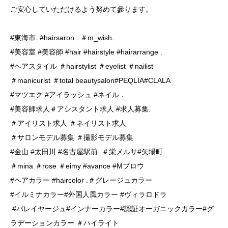
ご安心していただけるよう努めて參ります。
#東海市. #hairsaron . ＃m_wish.
#美容室 #美容師 #hair #hairstyle #hairarrange .
#ヘアスタイル ＃hairstylist ＃eyelist ＃nailist
＃manicurist ＃total beautysalon#PEQLIA#CLALA
#マツエク #アイラッシュ #ネイル．
#美容師求人＃アシスタント求人 #求人募集.
＃アイリスト求人 ＃ネイリスト求人
＃サロンモデル募集 ＃撮影モデル募集
#金山 #太田川 #名古屋駅前. ＃栄メルサ#矢場町
＃mina ＃rose ＃eimy #avance #Mブロウ
#ヘアカラー #haircolor .＃グレージュカラー
#イルミナカラー#外国人風カラー #ヴィラロドラ
#バレイヤージュ#インナーカラー#認証オーガニックカラー#グ
ラデーションカラー ＃ハイライト