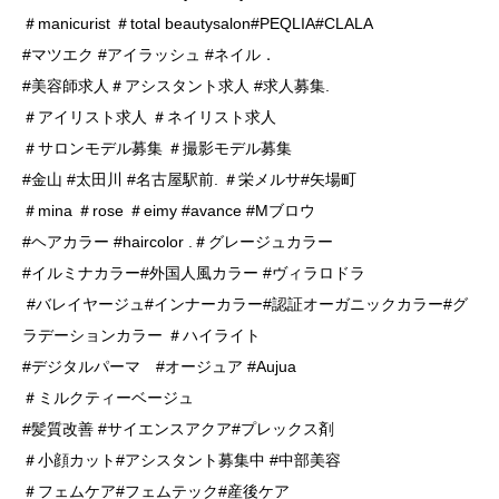
＃manicurist ＃total beautysalon#PEQLIA#CLALA
#マツエク #アイラッシュ #ネイル．
#美容師求人＃アシスタント求人 #求人募集.
＃アイリスト求人 ＃ネイリスト求人
＃サロンモデル募集 ＃撮影モデル募集
#金山 #太田川 #名古屋駅前. ＃栄メルサ#矢場町
＃mina ＃rose ＃eimy #avance #Mブロウ
#ヘアカラー #haircolor .＃グレージュカラー
#イルミナカラー#外国人風カラー #ヴィラロドラ
#バレイヤージュ#インナーカラー#認証オーガニックカラー#グ
ラデーションカラー ＃ハイライト
#デジタルパーマ #オージュア #Aujua
＃ミルクティーベージュ
#髪質改善 #サイエンスアクア#プレックス剤
＃小顔カット#アシスタント募集中 #中部美容
＃フェムケア#フェムテック#産後ケア