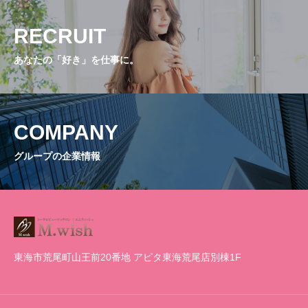
RECRUIT
あなたの「好き」を仕事に。
COMPANY
グループの企業情報
東海市荒尾町山王前20番地 アピタ東海荒尾店別棟1F